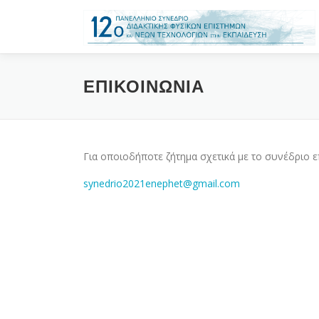
Προχωρήστε στο περιεχόμενο
ΕΠΙΚΟΙΝΩΝΊΑ
Για οποιοδήποτε ζήτημα σχετικά με το συνέδριο 
synedrio2021enephet@gmail.com